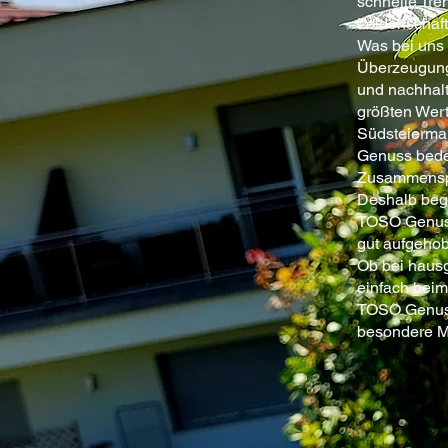
schnelle Tre
Leidenschaft
Was bei uns 
Überzeugung.
und nachhalt
größten Wert
Südsteiermar
Genuss bedeu
Zusammenspie
Deshalb bege
TOSO Genuss
gut aufgehob
Ob bei hausg
einfach beim
TOSO Genussr
besondere 