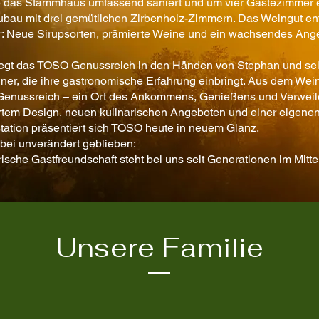
 das Stammhaus umfassend saniert und um vier Gästezimmer e
Zubau mit drei gemütlichen Zirbenholz-Zimmern. Das Weingut ent
er: Neue Sirupsorten, prämierte Weine und ein wachsendes Ang
liegt das TOSO Genussreich in den Händen von Stephan und sei
ner, die ihre gastronomische Erfahrung einbringt. Aus dem Wei
enussreich – ein Ort des Ankommens, Genießens und Verweile
rtem Design, neuen kulinarischen Angeboten und einer eigene
ation präsentiert sich TOSO heute in neuem Glanz.
abei unverändert geblieben:
rische Gastfreundschaft steht bei uns seit Generationen im Mitte
Unsere Familie