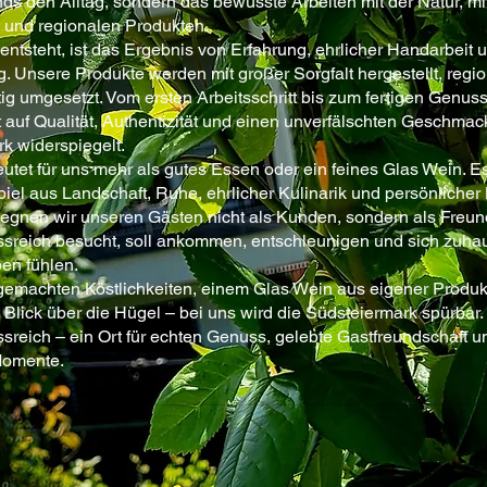
nds den Alltag, sondern das bewusste Arbeiten mit der Natur, mit
 und regionalen Produkten.
entsteht, ist das Ergebnis von Erfahrung, ehrlicher Handarbeit 
 Unsere Produkte werden mit großer Sorgfalt hergestellt, regi
ig umgesetzt. Vom ersten Arbeitsschritt bis zum fertigen Genuss
 auf Qualität, Authentizität und einen unverfälschten Geschmack
k widerspiegelt.
tet für uns mehr als gutes Essen oder ein feines Glas Wein. Es
l aus Landschaft, Ruhe, ehrlicher Kulinarik und persönliche
gnen wir unseren Gästen nicht als Kunden, sondern als Freun
reich besucht, soll ankommen, entschleunigen und sich zuha
en fühlen.
emachten Köstlichkeiten, einem Glas Wein aus eigener Produk
 Blick über die Hügel – bei uns wird die Südsteiermark spürbar.
eich – ein Ort für echten Genuss, gelebte Gastfreundschaft u
Momente.