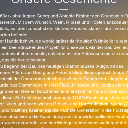
960er Jahre legten Georg und Antonie Krainer den Grundstein fü
sreich. Mit dem Wunsch, Wein, Ribisel und Hopfen anzubauen
ück, auf dem zunächst ein kleines Haus entstand – dort, wo si
rten befindet.
er Handarbeit wurde wenig später der heutige Weinkeller direkt
 ein beeindruckendes Projekt für diese Zeit. Als der Bau der h
s unbewohnbar machte, entstand mit der Ablösesumme ein neu
 das bis heute besteht.
azu begann der Bau des heutigen Stammhauses. Aufgrund des
ttenen Alters von Georg und Antonie blieb dieses jedoch lange 
rst mit der Übernahme durch die nächste Generation – Ingrid 
urde das Stammhaus mit viel Fleiß, Hingabe und Herzblut fertigg
grid einen kleinen Buschenschank am Hof führte, widmete sic
 dieser Zeit entstand auch der erste TOSO Fruchtsirup: Johanni
er. Nach und nach wichen Ribisel- und Hopfenflächen neuen W
 und Matthias Krainer trat die nächste Generation in die Fußsta
phan absolvierte die Ausbildung zum landwirtschaftlichen Fachar
ma wurde gegründet und das Weingut gemeinsam weitergeführt.