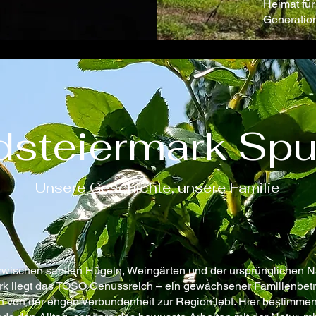
Heimat für
Generatio
dsteiermark Spu
Unsere Geschichte, unsere Familie
zwischen sanften Hügeln, Weingärten und der ursprünglichen N
k liegt das TOSO Genussreich – ein gewachsener Familienbetrie
 von der engen Verbundenheit zur Region lebt. Hier bestimmen