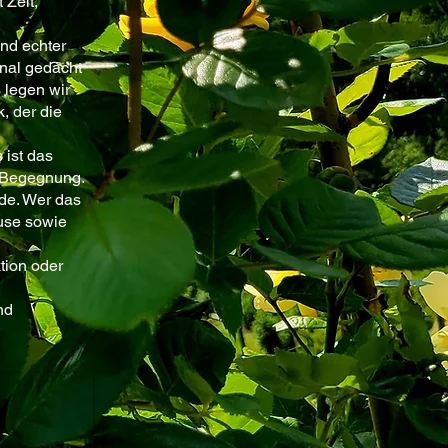
 Zeit,
und echter
onal gedacht
 legen wir
, der die
 ist das
r Begegnung.
de. Wer das
use sowie
tion oder
nd