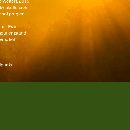
rweitert. 2015
wickelte sich
ebot prägten
ner Frau
ngut entstand
ns. Mit
n
lpunkt.