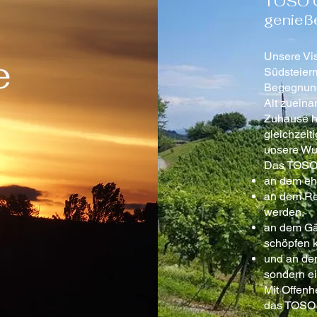
TOSO G
genieße
e
Unsere Vis
Südsteier
Begegnung
Alt zueina
Zuhause ha
gleichzeit
unsere Wur
Das TOSO G
an dem ehr
an dem Reg
werden,
an dem Gä
schöpfen 
und an dem
sondern ei
Mit Offenh
das TOSO G