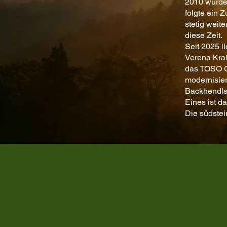
2010 wurde
folgte ein 
stetig weit
diese Zeit.
Seit 2025 
Verena Krai
das TOSO G
modernisie
Backhendlst
Eines ist d
Die südstei