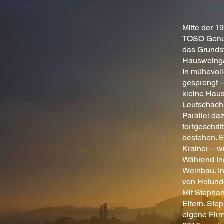
Mitte der 1
TOSO Genus
das Grundst
Hausweinga
In mühevoll
gesprengt –
kleine Hau
Leutschach,
Parallel d
fortgeschri
bestehen. E
Krainer – w
Während In
Weinbau. In
von Holund
Mit Stephan
Eltern. Ste
eigene Fir