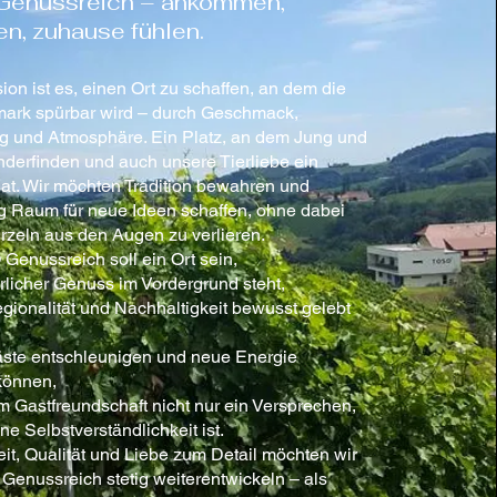
enussreich – ankommen,
n, zuhause fühlen.
ion ist es, einen Ort zu schaffen, an dem die
mark spürbar wird – durch Geschmack,
 und Atmosphäre. Ein Platz, an dem Jung und
nderfinden und auch unsere Tierliebe ein
t. Wir möchten Tradition bewahren und
ig Raum für neue Ideen schaffen, ohne dabei
zeln aus den Augen zu verlieren.
enussreich soll ein Ort sein,
licher Genuss im Vordergrund steht,
ionalität und Nachhaltigkeit bewusst gelebt
ste entschleunigen und neue Energie
können,
 Gastfreundschaft nicht nur ein Versprechen,
ne Selbstverständlichkeit ist.
eit, Qualität und Liebe zum Detail möchten wir
enussreich stetig weiterentwickeln – als