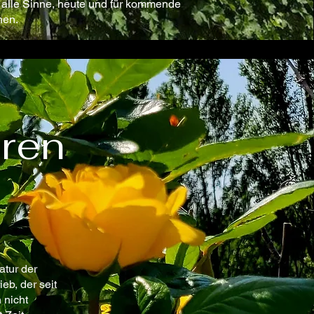
 alle Sinne, heute und für kommende
nen.
ren
atur der
b, der seit
 nicht