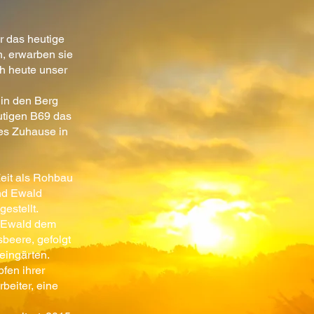
r das heutige
, erwarben sie
ch heute unser
 in den Berg
eutigen B69 das
es Zuhause in
Zeit als Rohbau
und Ewald
estellt.
h Ewald dem
sbeere, gefolgt
eingärten.
pfen ihrer
beiter, eine