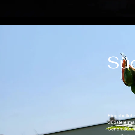
Sü
Eingebettet 
Südsteiermar
Generationen